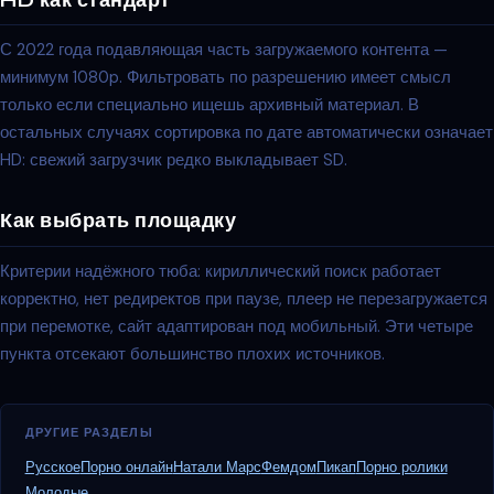
HD как стандарт
С 2022 года подавляющая часть загружаемого контента —
минимум 1080p. Фильтровать по разрешению имеет смысл
только если специально ищешь архивный материал. В
остальных случаях сортировка по дате автоматически означает
HD: свежий загрузчик редко выкладывает SD.
Как выбрать площадку
Критерии надёжного тюба: кириллический поиск работает
корректно, нет редиректов при паузе, плеер не перезагружается
при перемотке, сайт адаптирован под мобильный. Эти четыре
пункта отсекают большинство плохих источников.
ДРУГИЕ РАЗДЕЛЫ
Русское
Порно онлайн
Натали Марс
Фемдом
Пикап
Порно ролики
Молодые